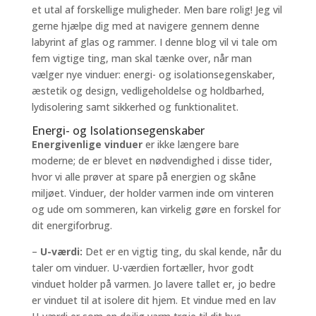
et utal af forskellige muligheder. Men bare rolig! Jeg vil
gerne hjælpe dig med at navigere gennem denne
labyrint af glas og rammer. I denne blog vil vi tale om
fem vigtige ting, man skal tænke over, når man
vælger nye vinduer: energi- og isolationsegenskaber,
æstetik og design, vedligeholdelse og holdbarhed,
lydisolering samt sikkerhed og funktionalitet.
Energi- og Isolationsegenskaber
Energivenlige vinduer
er ikke længere bare
moderne; de er blevet en nødvendighed i disse tider,
hvor vi alle prøver at spare på energien og skåne
miljøet. Vinduer, der holder varmen inde om vinteren
og ude om sommeren, kan virkelig gøre en forskel for
dit energiforbrug.
–
U-værdi:
Det er en vigtig ting, du skal kende, når du
taler om vinduer. U-værdien fortæller, hvor godt
vinduet holder på varmen. Jo lavere tallet er, jo bedre
er vinduet til at isolere dit hjem. Et vindue med en lav