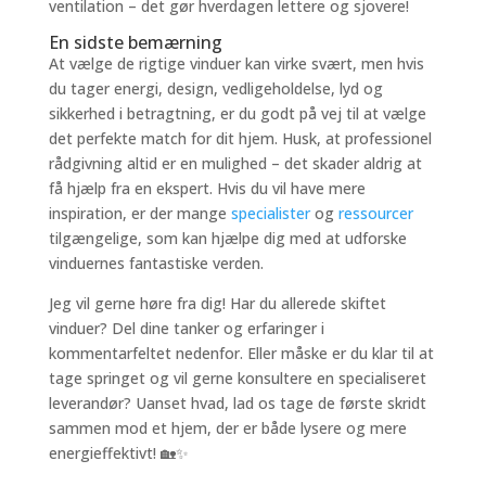
ventilation – det gør hverdagen lettere og sjovere!
En sidste bemærning
At vælge de rigtige vinduer kan virke svært, men hvis
du tager energi, design, vedligeholdelse, lyd og
sikkerhed i betragtning, er du godt på vej til at vælge
det perfekte match for dit hjem. Husk, at professionel
rådgivning altid er en mulighed – det skader aldrig at
få hjælp fra en ekspert. Hvis du vil have mere
inspiration, er der mange
specialister
og
ressourcer
tilgængelige, som kan hjælpe dig med at udforske
vinduernes fantastiske verden.
Jeg vil gerne høre fra dig! Har du allerede skiftet
vinduer? Del dine tanker og erfaringer i
kommentarfeltet nedenfor. Eller måske er du klar til at
tage springet og vil gerne konsultere en specialiseret
leverandør? Uanset hvad, lad os tage de første skridt
sammen mod et hjem, der er både lysere og mere
energieffektivt! 🏡✨