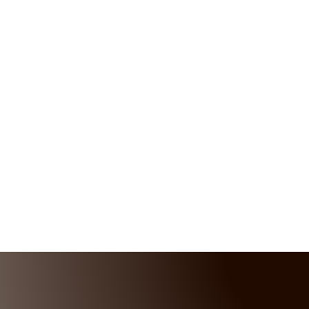
KONTAKT OS
Giv os gerne et kald, eller udfyld
herunder så kontakter vi dig
RING TIL OS PÅ
TLF. 60 21 58 24