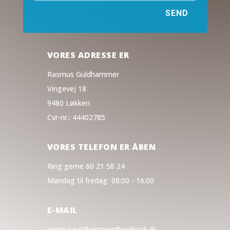
SEND
VORES ADRESSE ER
Rasmus Guldhammer
Vingevej 18
9480 Løkken
Cvr-nr.: 44402785
VORES TELEFON ER ÅBEN
Ring gerne 60 21 58 24
Mandag til fredag 08:00 - 16:00
E-MAIL
rasmusguldhammer@outlook.dk