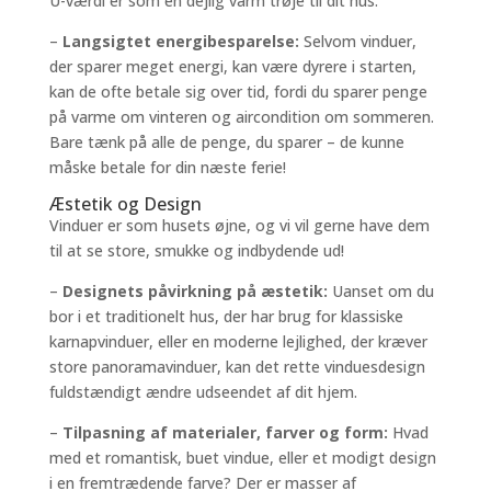
U-værdi er som en dejlig varm trøje til dit hus.
–
Langsigtet energibesparelse:
Selvom vinduer,
der sparer meget energi, kan være dyrere i starten,
kan de ofte betale sig over tid, fordi du sparer penge
på varme om vinteren og aircondition om sommeren.
Bare tænk på alle de penge, du sparer – de kunne
måske betale for din næste ferie!
Æstetik og Design
Vinduer er som husets øjne, og vi vil gerne have dem
til at se store, smukke og indbydende ud!
–
Designets påvirkning på æstetik:
Uanset om du
bor i et traditionelt hus, der har brug for klassiske
karnapvinduer, eller en moderne lejlighed, der kræver
store panoramavinduer, kan det rette vinduesdesign
fuldstændigt ændre udseendet af dit hjem.
–
Tilpasning af materialer, farver og form:
Hvad
med et romantisk, buet vindue, eller et modigt design
i en fremtrædende farve? Der er masser af