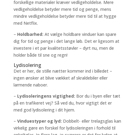
forskellige materialer kræver vedligeholdelse. Mere
vedligeholdelse betyder mere tid og penge, mens
mindre vedligeholdelse betyder mere tid til at hygge
med Netflix.
–
Holdbarhed:
At vælge holdbare vinduer kan spare
dig for tid og penge i det lange løb. Det er ligesom at
investere i et par kvalitetsstøvler – dyrt nu, men de
holder både til sne og regn!
Lydisolering
Det er her, de stille nætter kommer ind i billedet –
ingen ønsker at blive vækket af skraldebiler eller
larmende naboer.
–
Lydisoleringens vigtighed:
Bor du i byen eller tæt
på en trafikeret vej? Så ved du, hvor vigtigt det er
med god lydisolering i dit hjem.
–
Vinduestyper og lyd:
Dobbelt- eller trelagsglas kan
virkelig gøre en forskel for lydisoleringen i forhold til
enkeltglas. Jo flere lag, jo sværere er det for lyden at