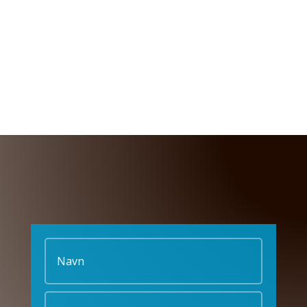
herunder så kontakter vi dig
RING TIL OS PÅ
TLF. 60 21 58 24