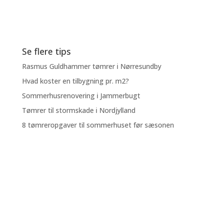
Se flere tips
Rasmus Guldhammer tømrer i Nørresundby
Hvad koster en tilbygning pr. m2?
Sommerhusrenovering i Jammerbugt
Tømrer til stormskade i Nordjylland
8 tømreropgaver til sommerhuset før sæsonen
KONTAKT OS
Giv os gerne et kald, eller udfyld