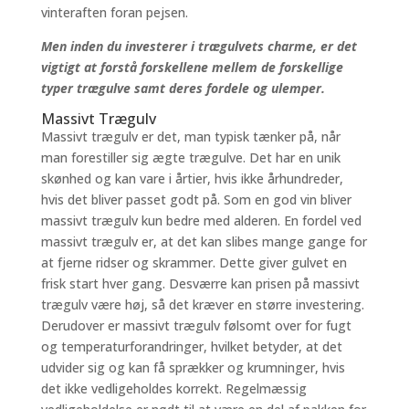
vinteraften foran pejsen.
Men inden du investerer i trægulvets charme, er det
vigtigt at forstå forskellene mellem de forskellige
typer trægulve samt deres fordele og ulemper.
Massivt Trægulv
Massivt trægulv er det, man typisk tænker på, når
man forestiller sig ægte trægulve. Det har en unik
skønhed og kan vare i årtier, hvis ikke århundreder,
hvis det bliver passet godt på. Som en god vin bliver
massivt trægulv kun bedre med alderen. En fordel ved
massivt trægulv er, at det kan slibes mange gange for
at fjerne ridser og skrammer. Dette giver gulvet en
frisk start hver gang. Desværre kan prisen på massivt
trægulv være høj, så det kræver en større investering.
Derudover er massivt trægulv følsomt over for fugt
og temperaturforandringer, hvilket betyder, at det
udvider sig og kan få sprækker og krumninger, hvis
det ikke vedligeholdes korrekt. Regelmæssig