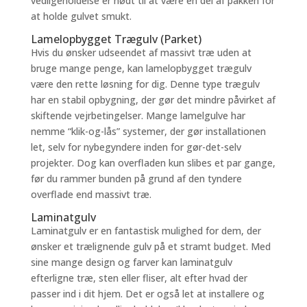
vedligeholdelse er nødt til at være en del af pakken for
at holde gulvet smukt.
Lamelopbygget Trægulv (Parket)
Hvis du ønsker udseendet af massivt træ uden at
bruge mange penge, kan lamelopbygget trægulv
være den rette løsning for dig. Denne type trægulv
har en stabil opbygning, der gør det mindre påvirket af
skiftende vejrbetingelser. Mange lamelgulve har
nemme “klik-og-lås” systemer, der gør installationen
let, selv for nybegyndere inden for gør-det-selv
projekter. Dog kan overfladen kun slibes et par gange,
før du rammer bunden på grund af den tyndere
overflade end massivt træ.
Laminatgulv
Laminatgulv er en fantastisk mulighed for dem, der
ønsker et trælignende gulv på et stramt budget. Med
sine mange design og farver kan laminatgulv
efterligne træ, sten eller fliser, alt efter hvad der
passer ind i dit hjem. Det er også let at installere og