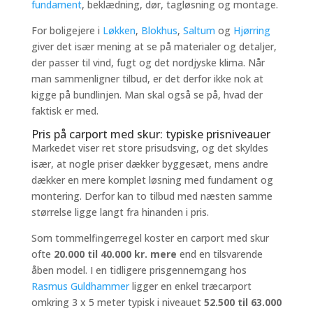
fundament
, beklædning, dør, tagløsning og montage.
For boligejere i
Løkken
,
Blokhus
,
Saltum
og
Hjørring
giver det især mening at se på materialer og detaljer,
der passer til vind, fugt og det nordjyske klima. Når
man sammenligner tilbud, er det derfor ikke nok at
kigge på bundlinjen. Man skal også se på, hvad der
faktisk er med.
Pris på carport med skur: typiske prisniveauer
Markedet viser ret store prisudsving, og det skyldes
især, at nogle priser dækker byggesæt, mens andre
dækker en mere komplet løsning med fundament og
montering. Derfor kan to tilbud med næsten samme
størrelse ligge langt fra hinanden i pris.
Som tommelfingerregel koster en carport med skur
ofte
20.000 til 40.000 kr. mere
end en tilsvarende
åben model. I en tidligere prisgennemgang hos
Rasmus Guldhammer
ligger en enkel træcarport
omkring 3 x 5 meter typisk i niveauet
52.500 til 63.000