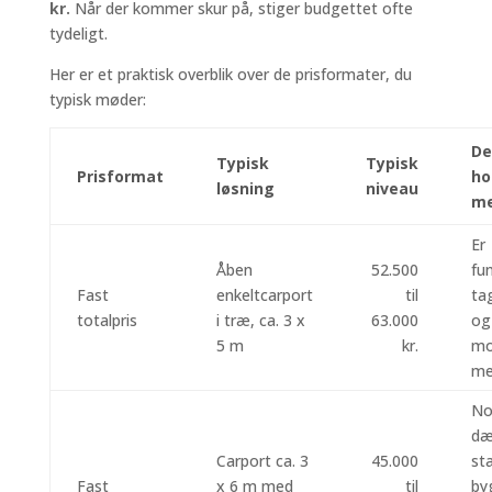
kr.
Når der kommer skur på, stiger budgettet ofte
tydeligt.
Her er et praktisk overblik over de prisformater, du
typisk møder:
De
Typisk
Typisk
Prisformat
ho
løsning
niveau
m
Er
Åben
52.500
fu
Fast
enkeltcarport
til
ta
totalpris
i træ, ca. 3 x
63.000
og
5 m
kr.
mo
me
No
dæ
Carport ca. 3
45.000
st
Fast
x 6 m med
til
by