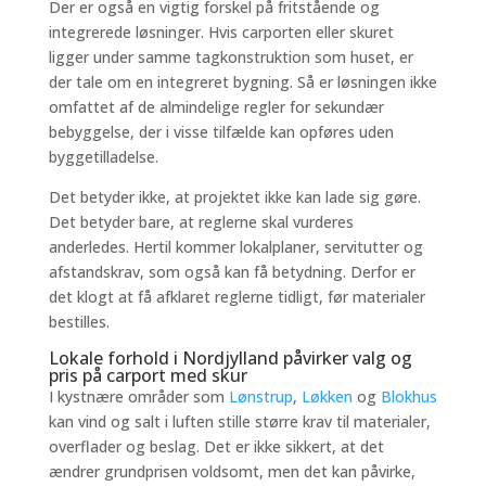
Der er også en vigtig forskel på fritstående og
integrerede løsninger. Hvis carporten eller skuret
ligger under samme tagkonstruktion som huset, er
der tale om en integreret bygning. Så er løsningen ikke
omfattet af de almindelige regler for sekundær
bebyggelse, der i visse tilfælde kan opføres uden
byggetilladelse.
Det betyder ikke, at projektet ikke kan lade sig gøre.
Det betyder bare, at reglerne skal vurderes
anderledes. Hertil kommer lokalplaner, servitutter og
afstandskrav, som også kan få betydning. Derfor er
det klogt at få afklaret reglerne tidligt, før materialer
bestilles.
Lokale forhold i Nordjylland påvirker valg og
pris på carport med skur
I kystnære områder som
Lønstrup
,
Løkken
og
Blokhus
kan vind og salt i luften stille større krav til materialer,
overflader og beslag. Det er ikke sikkert, at det
ændrer grundprisen voldsomt, men det kan påvirke,