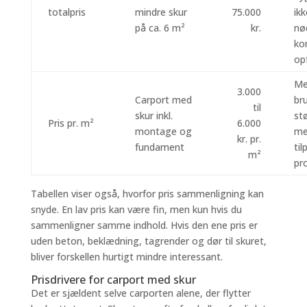
totalpris
mindre skur
75.000
ikk
på ca. 6 m²
kr.
nø
ko
op
Me
3.000
Carport med
bru
til
skur inkl.
stø
Pris pr. m²
6.000
montage og
me
kr. pr.
fundament
ti
m²
pr
Tabellen viser også, hvorfor pris sammenligning kan
snyde. En lav pris kan være fin, men kun hvis du
sammenligner samme indhold. Hvis den ene pris er
uden beton, beklædning, tagrender og dør til skuret,
bliver forskellen hurtigt mindre interessant.
Prisdrivere for carport med skur
Det er sjældent selve carporten alene, der flytter