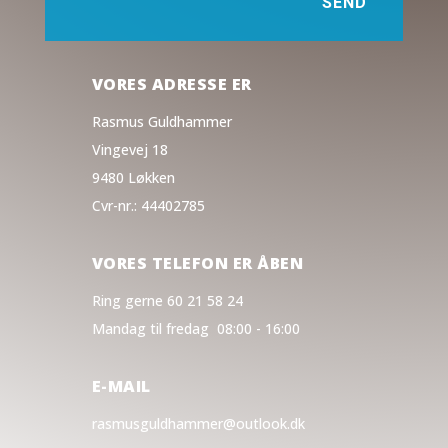
SEND
VORES ADRESSE ER
Rasmus Guldhammer
Vingevej 18
9480 Løkken
Cvr-nr.: 44402785
VORES TELEFON ER ÅBEN
Ring gerne 60 21 58 24
Mandag til fredag 08:00 - 16:00
E-MAIL
rasmusguldhammer@outlook.dk