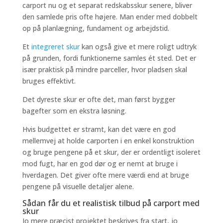
carport nu og et separat redskabsskur senere, bliver
den samlede pris ofte højere. Man ender med dobbelt
op på planlægning, fundament og arbejdstid.
Et
integreret skur
kan også give et mere roligt udtryk
på grunden, fordi funktionerne samles ét sted. Det er
især praktisk på mindre parceller, hvor pladsen skal
bruges effektivt.
Det dyreste skur er ofte det, man først bygger
bagefter som en ekstra løsning.
Hvis budgettet er stramt, kan det være en god
mellemvej at holde carporten i en enkel konstruktion
og bruge pengene på et skur, der er ordentligt isoleret
mod fugt, har en god dør og er nemt at bruge i
hverdagen. Det giver ofte mere værdi end at bruge
pengene på visuelle detaljer alene.
Sådan får du et realistisk tilbud på carport med
skur
Jo mere præcist projektet beskrives fra start, jo