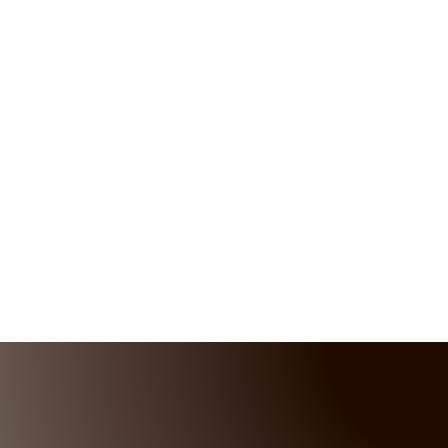
KONTAKT OS
Giv os gerne et kald, eller udfyld
herunder så kontakter vi dig
RING TIL OS PÅ
TLF. 60 21 58 24