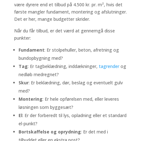
være dyrere end et tilbud på 4.500 kr. pr. m², hvis det
første mangler fundament, montering og afslutninger.
Det er her, mange budgetter skrider.
Når du får tilbud, er det værd at gennemgå disse
punkter:
Fundament
: Er stolpehuller, beton, afretning og
bundopbygning med?
Tag
: Er tagbeklædning, inddækninger,
tagrender
og
nedløb medregnet?
Skur
: Er beklædning, dør, beslag og eventuelt gulv
med?
Montering
: Er hele opførelsen med, eller leveres
løsningen som byggesæt?
El
: Er der forberedt til lys, opladning eller et standard
el-punkt?
Bortskaffelse og oprydning
: Er det med i
tilbuddet eller en ekstra post?