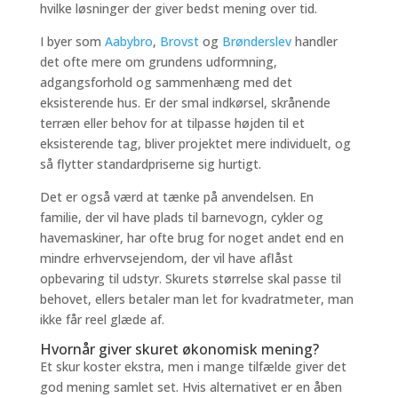
hvilke løsninger der giver bedst mening over tid.
I byer som
Aabybro
,
Brovst
og
Brønderslev
handler
det ofte mere om grundens udformning,
adgangsforhold og sammenhæng med det
eksisterende hus. Er der smal indkørsel, skrånende
terræn eller behov for at tilpasse højden til et
eksisterende tag, bliver projektet mere individuelt, og
så flytter standardpriserne sig hurtigt.
Det er også værd at tænke på anvendelsen. En
familie, der vil have plads til barnevogn, cykler og
havemaskiner, har ofte brug for noget andet end en
mindre erhvervsejendom, der vil have aflåst
opbevaring til udstyr. Skurets størrelse skal passe til
behovet, ellers betaler man let for kvadratmeter, man
ikke får reel glæde af.
Hvornår giver skuret økonomisk mening?
Et skur koster ekstra, men i mange tilfælde giver det
god mening samlet set. Hvis alternativet er en åben