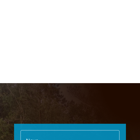
KONTAKT OS
Giv os gerne et kald, eller udfyld
herunder så kontakter vi dig
RING TIL OS PÅ
TLF. 60 21 58 24