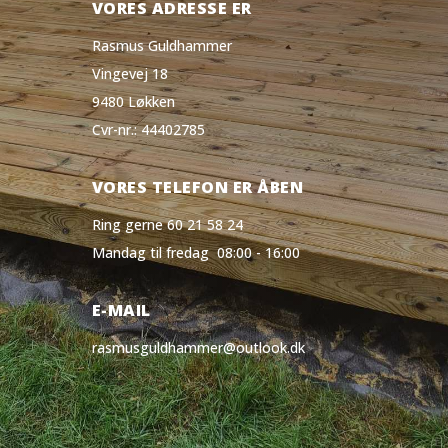
VORES ADRESSE ER
Rasmus Guldhammer
Vingevej 18
9480 Løkken
Cvr-nr.: 44402785
VORES TELEFON ER ÅBEN
Ring gerne 60 21 58 24
Mandag til fredag 08:00 - 16:00
E-MAIL
rasmusguldhammer@outlook.dk