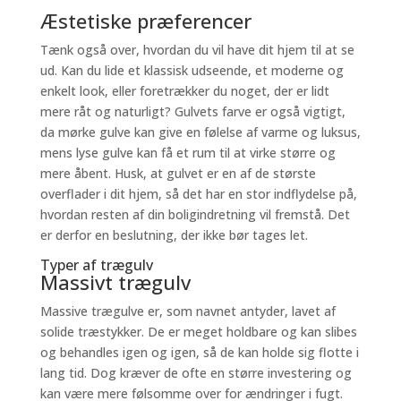
Æstetiske præferencer
Tænk også over, hvordan du vil have dit hjem til at se
ud. Kan du lide et klassisk udseende, et moderne og
enkelt look, eller foretrækker du noget, der er lidt
mere råt og naturligt? Gulvets farve er også vigtigt,
da mørke gulve kan give en følelse af varme og luksus,
mens lyse gulve kan få et rum til at virke større og
mere åbent. Husk, at gulvet er en af de største
overflader i dit hjem, så det har en stor indflydelse på,
hvordan resten af din boligindretning vil fremstå. Det
er derfor en beslutning, der ikke bør tages let.
Typer af trægulv
Massivt trægulv
Massive trægulve er, som navnet antyder, lavet af
solide træstykker. De er meget holdbare og kan slibes
og behandles igen og igen, så de kan holde sig flotte i
lang tid. Dog kræver de ofte en større investering og
kan være mere følsomme over for ændringer i fugt.