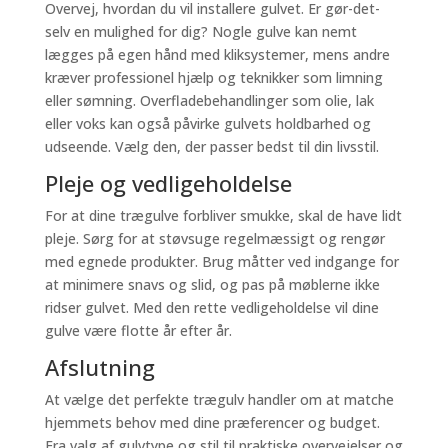
Overvej, hvordan du vil installere gulvet. Er gør-det-
selv en mulighed for dig? Nogle gulve kan nemt
lægges på egen hånd med kliksystemer, mens andre
kræver professionel hjælp og teknikker som limning
eller sømning. Overfladebehandlinger som olie, lak
eller voks kan også påvirke gulvets holdbarhed og
udseende. Vælg den, der passer bedst til din livsstil.
Pleje og vedligeholdelse
For at dine trægulve forbliver smukke, skal de have lidt
pleje. Sørg for at støvsuge regelmæssigt og rengør
med egnede produkter. Brug måtter ved indgange for
at minimere snavs og slid, og pas på møblerne ikke
ridser gulvet. Med den rette vedligeholdelse vil dine
gulve være flotte år efter år.
Afslutning
At vælge det perfekte trægulv handler om at matche
hjemmets behov med dine præferencer og budget.
Fra valg af gulvtype og stil til praktiske overvejelser og